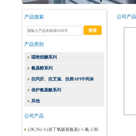
公司产品
产品搜索
产品类别
噁唑烷酮系列
氨基醇系列
抗丙肝、抗艾滋、抗癌API中间体
（2S,3S)-1,2-环氧-3-BOC-4-苯基丁烷
保护氨基酸系列
(3S)-3-(叔丁氧羰基)氨基-1-氯-4-苯基-2-
其他
丁酮
(1S,2S)-(1-苄基-3-氯-2-羟基丙基)氨基甲
公司产品
酸叔丁酯
(2R,3S)-3-(叔丁氧羰基氨基)-1-氯-2-羟