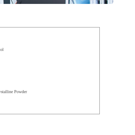
ol
lline Powder