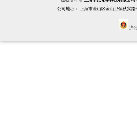
版权所有 ©
上海李氏化学科技有限公司
BOC-肌氨酸
公司地址： 上海市金山区金山卫镇秋实路688号 客服
（2S,3S)-1,2-环氧-3-BOC-4-苯基丁烷
(3S)-3-(叔丁氧羰基)氨基-1-氯-4-苯基-2-
沪公网
丁酮
(1S,2S)-(1-苄基-3-氯-2-羟基丙基)氨基甲
酸叔丁酯
(2R,3S)-3-(叔丁氧羰基氨基)-1-氯-2-羟
基-4-苯基丁烷
(2S,3S)-3-(苄氧基羰基氨基)-1-氯-2-羟
基-4-苯基丁烷
Boc-L-高苯丙氨酸
N-BOC-L-亮氨酸一水物
N-BOC-L-脯氨酸
MOC-L-缬氨酸
R-3-氨基丁醇
(R)-3-氨基丁酸