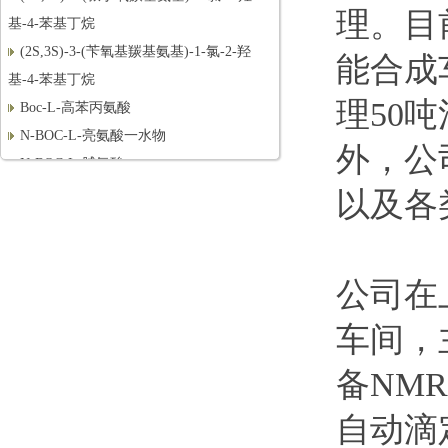
理。目
基-4-苯基丁烷
(2S,3S)-3-(苄氧基羰基氨基)-1-氯-2-羟
能合成
基-4-苯基丁烷
Boc-L-高苯丙氨酸
理50
N-BOC-L-亮氨酸一水物
外，公司
N-BOC-L-脯氨酸
MOC-L-缬氨酸
以及各
R-3-氨基丁醇
(R)-3-氨基丁酸
N-BOC-L-脯氨醇
公司在
BOC-L-脯氨醛
S-4-苯基-2-噁唑烷酮
车间，
2,3-二氯-6-甲氧基喹喔啉
备NM
(4R)-4-[(3-氯-7-甲氧基-2-喹喔啉基)氧
基]-L-脯氨酸甲
自动滴定
N-BOC-L-羟脯氨酸甲酯