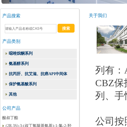
关于我们
产品搜索
产品类别
噁唑烷酮系列
氨基醇系列
列有：
抗丙肝、抗艾滋、抗癌API中间体
CBZ
（2S,3S)-1,2-环氧-3-BOC-4-苯基丁烷
保护氨基酸系列
(3S)-3-(叔丁氧羰基)氨基-1-氯-4-苯基-2-
列、手
其他
丁酮
公司产品
(1S,2S)-(1-苄基-3-氯-2-羟基丙基)氨基甲
酸叔丁酯
公司按照
(2R,3S)-3-(叔丁氧羰基氨基)-1-氯-2-羟