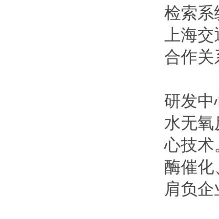
检索系
N-Boc-甘氨酸叔丁酯
N-Boc-L-2-氨基丁酸
上海交
N-BOC-L-焦谷氨酸乙酯
D-色氨酸
合作关
D-色氨酸甲酯盐酸盐
R-异丙基-2-噁唑烷酮
S-异丙基-2-噁唑烷酮
研发中
R-4-苄基-2-噁唑烷酮
S-4-苄基-2-噁唑烷酮
水无氧
R-4-苯基-2-噁唑烷酮
心技术
S-4-苯基-2-噁唑烷酮
R-3-氨基丁醇
酶催化
L-缬氨醇
肩负企
L-叔亮氨醇
L-焦谷氨醇
L-苯丙氨醇