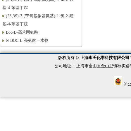
基-4-苯基丁烷
(2S,3S)-3-(苄氧基羰基氨基)-1-氯-2-羟
基-4-苯基丁烷
Boc-L-高苯丙氨酸
N-BOC-L-亮氨酸一水物
N-BOC-L-脯氨酸
MOC-L-缬氨酸
版权所有 ©
上海李氏化学科技有限公司
R-3-氨基丁醇
公司地址： 上海市金山区金山卫镇秋实路688号 客服
(R)-3-氨基丁酸
N-BOC-L-脯氨醇
沪公网
BOC-L-脯氨醛
S-4-苯基-2-噁唑烷酮
2,3-二氯-6-甲氧基喹喔啉
(4R)-4-[(3-氯-7-甲氧基-2-喹喔啉基)氧
基]-L-脯氨酸甲
N-BOC-L-羟脯氨酸甲酯