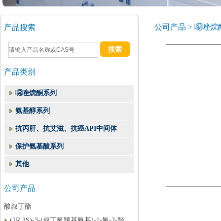
公司产品 > 噁唑
产品搜索
产品类别
噁唑烷酮系列
氨基醇系列
抗丙肝、抗艾滋、抗癌API中间体
保护氨基酸系列
（2S,3S)-1,2-环氧-3-BOC-4-苯基丁烷
(3S)-3-(叔丁氧羰基)氨基-1-氯-4-苯基-2-
其他
丁酮
公司产品
(1S,2S)-(1-苄基-3-氯-2-羟基丙基)氨基甲
酸叔丁酯
(2R,3S)-3-(叔丁氧羰基氨基)-1-氯-2-羟