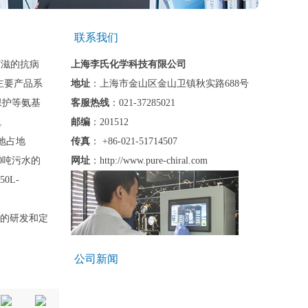
联系我们
艾滋的抗病
上海李氏化学科技有限公司
主要产品系
地址
：上海市金山区金山卫镇秋实路688号
保护等氨基
客服热线
：021-37285021
。
邮编
：201512
基地占地
传真
： +86-021-51714507
0吨污水的
网址
：http://www.pure-chiral.com
0L-
的研发和定
公司新闻