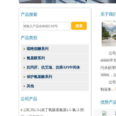
关于我
产品搜索
产品类别
噁唑烷酮系列
公司
氨基醇系列
4000
抗丙肝、抗艾滋、抗癌API中间体
污水处理
（2S,3S)-1,2-环氧-3-BOC-4-苯基丁烷
3000
保护氨基酸系列
(3S)-3-(叔丁氧羰基)氨基-1-氯-4-苯基-2-
公司
其他
丁酮
制业务...
(1S,2S)-(1-苄基-3-氯-2-羟基丙基)氨基甲
公司产品
酸叔丁酯
优势产
(2R,3S)-3-(叔丁氧羰基氨基)-1-氯-2-羟
基-4-苯基丁烷